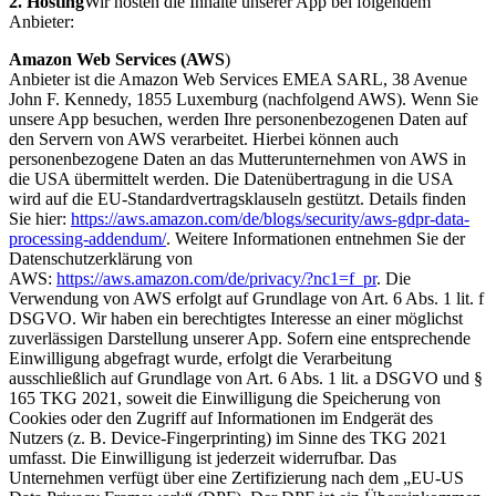
2. Hosting
Wir hosten die Inhalte unserer App bei folgendem
Anbieter:
Amazon Web Services (AWS
)
Anbieter ist die Amazon Web Services EMEA SARL, 38 Avenue
John F. Kennedy, 1855 Luxemburg (nachfolgend AWS). Wenn Sie
unsere App besuchen, werden Ihre personenbezogenen Daten auf
den Servern von AWS verarbeitet. Hierbei können auch
personenbezogene Daten an das Mutterunternehmen von AWS in
die USA übermittelt werden. Die Datenübertragung in die USA
wird auf die EU-Standardvertragsklauseln gestützt. Details finden
Sie hier:
https://aws.amazon.com/de/blogs/security/aws-gdpr-data-
processing-addendum/
. Weitere Informationen entnehmen Sie der
Datenschutzerklärung von
AWS:
https://aws.amazon.com/de/privacy/?nc1=f_pr
. Die
Verwendung von AWS erfolgt auf Grundlage von Art. 6 Abs. 1 lit. f
DSGVO. Wir haben ein berechtigtes Interesse an einer möglichst
zuverlässigen Darstellung unserer App. Sofern eine entsprechende
Einwilligung abgefragt wurde, erfolgt die Verarbeitung
ausschließlich auf Grundlage von Art. 6 Abs. 1 lit. a DSGVO und §
165 TKG 2021, soweit die Einwilligung die Speicherung von
Cookies oder den Zugriff auf Informationen im Endgerät des
Nutzers (z. B. Device-Fingerprinting) im Sinne des TKG 2021
umfasst. Die Einwilligung ist jederzeit widerrufbar. Das
Unternehmen verfügt über eine Zertifizierung nach dem „EU-US