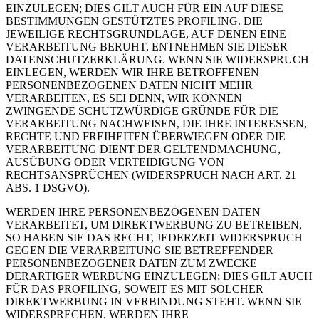
EINZULEGEN; DIES GILT AUCH FÜR EIN AUF DIESE
BESTIMMUNGEN GESTÜTZTES PROFILING. DIE
JEWEILIGE RECHTSGRUNDLAGE, AUF DENEN EINE
VERARBEITUNG BERUHT, ENTNEHMEN SIE DIESER
DATENSCHUTZERKLÄRUNG. WENN SIE WIDERSPRUCH
EINLEGEN, WERDEN WIR IHRE BETROFFENEN
PERSONENBEZOGENEN DATEN NICHT MEHR
VERARBEITEN, ES SEI DENN, WIR KÖNNEN
ZWINGENDE SCHUTZWÜRDIGE GRÜNDE FÜR DIE
VERARBEITUNG NACHWEISEN, DIE IHRE INTERESSEN,
RECHTE UND FREIHEITEN ÜBERWIEGEN ODER DIE
VERARBEITUNG DIENT DER GELTENDMACHUNG,
AUSÜBUNG ODER VERTEIDIGUNG VON
RECHTSANSPRÜCHEN (WIDERSPRUCH NACH ART. 21
ABS. 1 DSGVO).
WERDEN IHRE PERSONENBEZOGENEN DATEN
VERARBEITET, UM DIREKTWERBUNG ZU BETREIBEN,
SO HABEN SIE DAS RECHT, JEDERZEIT WIDERSPRUCH
GEGEN DIE VERARBEITUNG SIE BETREFFENDER
PERSONENBEZOGENER DATEN ZUM ZWECKE
DERARTIGER WERBUNG EINZULEGEN; DIES GILT AUCH
FÜR DAS PROFILING, SOWEIT ES MIT SOLCHER
DIREKTWERBUNG IN VERBINDUNG STEHT. WENN SIE
WIDERSPRECHEN, WERDEN IHRE