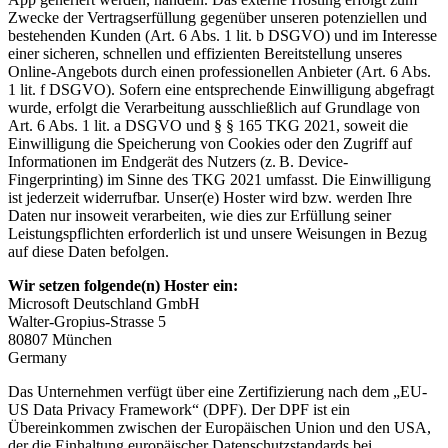
Zwecke der Vertragserfüllung gegenüber unseren potenziellen und
bestehenden Kunden (Art. 6 Abs. 1 lit. b DSGVO) und im Interesse
einer sicheren, schnellen und effizienten Bereitstellung unseres
Online-Angebots durch einen professionellen Anbieter (Art. 6 Abs.
1 lit. f DSGVO). Sofern eine entsprechende Einwilligung abgefragt
wurde, erfolgt die Verarbeitung ausschließlich auf Grundlage von
Art. 6 Abs. 1 lit. a DSGVO und § § 165 TKG 2021, soweit die
Einwilligung die Speicherung von Cookies oder den Zugriff auf
Informationen im Endgerät des Nutzers (z. B. Device-
Fingerprinting) im Sinne des TKG 2021 umfasst. Die Einwilligung
ist jederzeit widerrufbar. Unser(e) Hoster wird bzw. werden Ihre
Daten nur insoweit verarbeiten, wie dies zur Erfüllung seiner
Leistungspflichten erforderlich ist und unsere Weisungen in Bezug
auf diese Daten befolgen.
Wir setzen folgende(n) Hoster ein:
Microsoft Deutschland GmbH
Walter-Gropius-Strasse 5
80807 München
Germany
Das Unternehmen verfügt über eine Zertifizierung nach dem „EU-
US Data Privacy Framework“ (DPF). Der DPF ist ein
Übereinkommen zwischen der Europäischen Union und den USA,
der die Einhaltung europäischer Datenschutzstandards bei