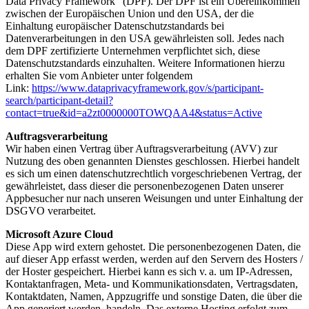
Data Privacy Framework“ (DPF). Der DPF ist ein Übereinkommen
zwischen der Europäischen Union und den USA, der die
Einhaltung europäischer Datenschutzstandards bei
Datenverarbeitungen in den USA gewährleisten soll. Jedes nach
dem DPF zertifizierte Unternehmen verpflichtet sich, diese
Datenschutzstandards einzuhalten. Weitere Informationen hierzu
erhalten Sie vom Anbieter unter folgendem
Link:
https://www.dataprivacyframework.gov/s/participant-
search/participant-detail?
contact=true&id=a2zt0000000TOWQAA4&status=Active
Auftragsverarbeitung
Wir haben einen Vertrag über Auftragsverarbeitung (AVV) zur
Nutzung des oben genannten Dienstes geschlossen. Hierbei handelt
es sich um einen datenschutzrechtlich vorgeschriebenen Vertrag, der
gewährleistet, dass dieser die personenbezogenen Daten unserer
Appbesucher nur nach unseren Weisungen und unter Einhaltung der
DSGVO verarbeitet.
Microsoft Azure Cloud
Diese App wird extern gehostet. Die personenbezogenen Daten, die
auf dieser App erfasst werden, werden auf den Servern des Hosters /
der Hoster gespeichert. Hierbei kann es sich v. a. um IP-Adressen,
Kontaktanfragen, Meta- und Kommunikationsdaten, Vertragsdaten,
Kontaktdaten, Namen, Appzugriffe und sonstige Daten, die über die
App generiert werden, handeln. Das externe Hosting erfolgt zum